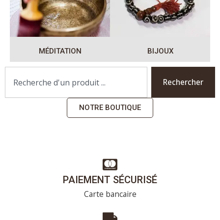
MÉDITATION
BIJOUX
R
e
Rechercher
c
h
NOTRE BOUTIQUE
e
r
c
h
e
r
PAIEMENT SÉCURISÉ
Carte bancaire