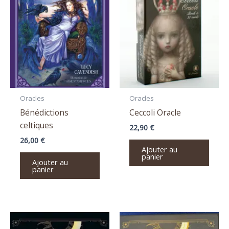
Oracles
Oracles
Bénédictions
Ceccoli Oracle
celtiques
22,90
€
26,00
€
Ajouter au
panier
Ajouter au
panier