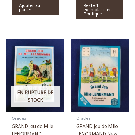
Ajouter au
Reste 1
panier
exemplaire en
Boutique
EN RUPTURE DE
STOCK
Oracles
Oracles
GRAND Jeu de Mlle
GRAND Jeu de Mlle
LENORMAND
LENORMAND New