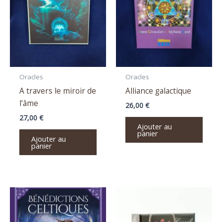
Oracles
Oracles
A travers le miroir de
Alliance galactique
l’âme
26,00
€
27,00
€
Ajouter au
panier
Ajouter au
panier