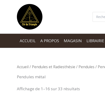
Aller
au
Recherc
contenu
ACCUEIL
A PROPOS
MAGASIN
LIBRAIRIE
Accueil
/
Pendules et Radiesthésie
/
Pendules
/ Pen
Pendules métal
Affichage de 1–16 sur 33 résultats