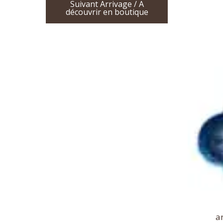
Suivant Arrivage / A
découvrir en boutique
a