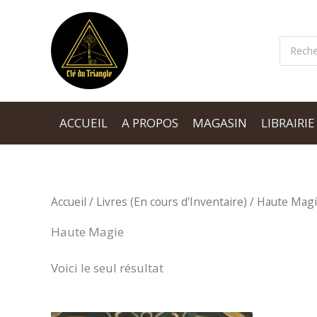
Aller
au
Recherc
contenu
ACCUEIL
A PROPOS
MAGASIN
LIBRAIRIE
Accueil
/
Livres (En cours d'Inventaire)
/ Haute Mag
Haute Magie
Voici le seul résultat