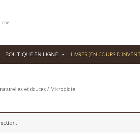
her:
BOUTIQUE EN LIGNE
LIVRES (EN COURS D’INVENT
naturelles et douces
/ Microbiote
ection.