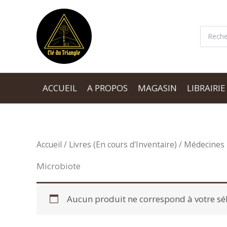
Aller
au
Recherc
contenu
ACCUEIL
A PROPOS
MAGASIN
LIBRAIRIE
Accueil
/
Livres (En cours d'Inventaire)
/
Médecines 
Microbiote
Aucun produit ne correspond à votre sél