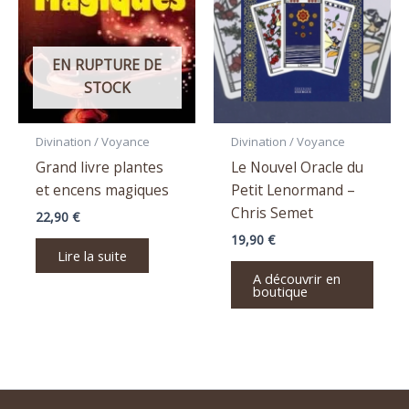
EN RUPTURE DE
STOCK
Divination / Voyance
Divination / Voyance
Grand livre plantes
Le Nouvel Oracle du
et encens magiques
Petit Lenormand –
Chris Semet
22,90
€
19,90
€
Lire la suite
A découvrir en
boutique