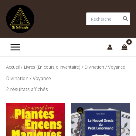
Aller
au
Rechercher:
contenu
Accueil
/
Livres (En cours d'Inventaire)
/ Divination / Voyance
Divination / Voyance
2 résultats affichés