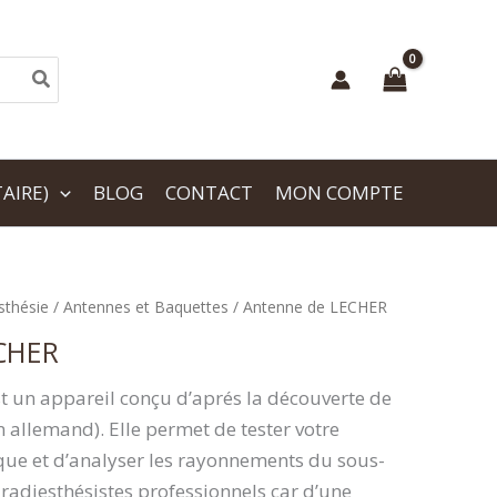
AIRE)
BLOG
CONTACT
MON COMPTE
sthésie
/
Antennes et Baquettes
/ Antenne de LECHER
CHER
st un appareil conçu d’aprés la découverte de
n allemand). Elle permet de tester votre
ue et d’analyser les rayonnements du sous-
s radiesthésistes professionnels car d’une