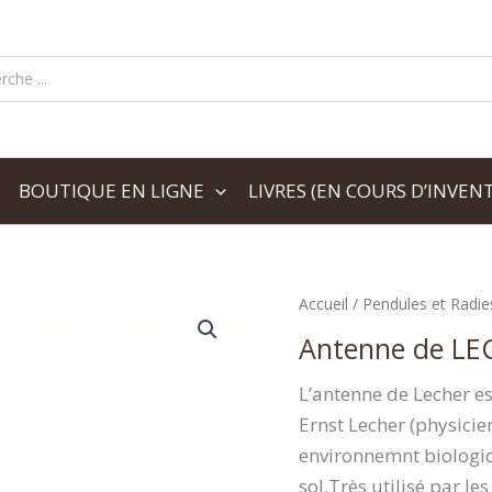
her:
BOUTIQUE EN LIGNE
LIVRES (EN COURS D’INVENT
Accueil
/
Pendules et Radie
Antenne de LE
L’antenne de Lecher e
Ernst Lecher (physicie
environnemnt biologiq
sol.Très utilisé par le