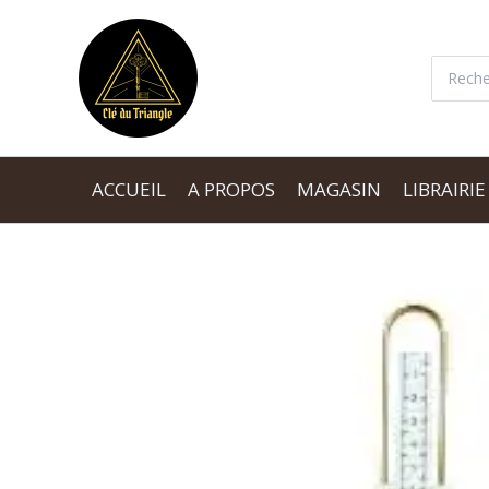
Aller
au
Recherc
contenu
ACCUEIL
A PROPOS
MAGASIN
LIBRAIRIE