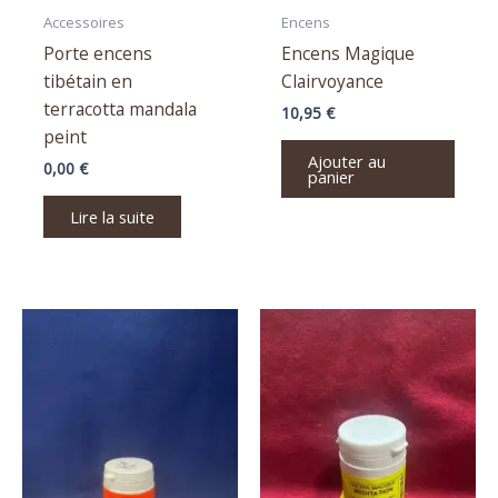
Accessoires
Encens
Porte encens
Encens Magique
tibétain en
Clairvoyance
terracotta mandala
10,95
€
peint
Ajouter au
0,00
€
panier
Lire la suite