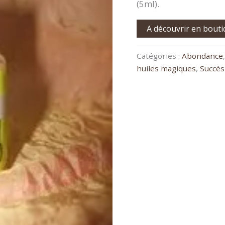
(5ml).
A découvrir en bout
Catégories :
Abondance
huiles magiques
,
Succès