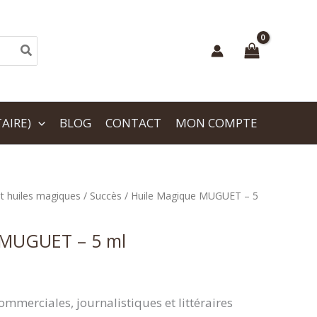
AIRE)
BLOG
CONTACT
MON COMPTE
et huiles magiques
/
Succès
/ Huile Magique MUGUET – 5
 MUGUET – 5 ml
commerciales, journalistiques et littéraires