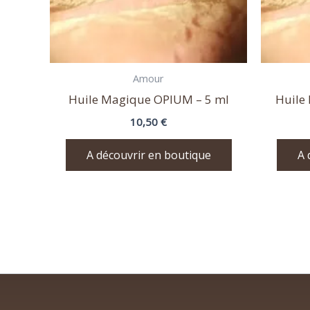
Amour
Huile Magique OPIUM – 5 ml
Huile
10,50
€
A découvrir en boutique
A 