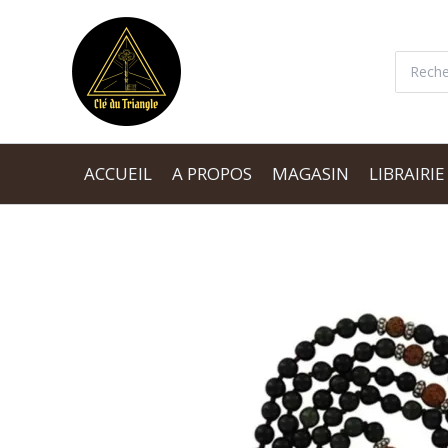
Aller
au
Recherc
contenu
ACCUEIL
A PROPOS
MAGASIN
LIBRAIRIE