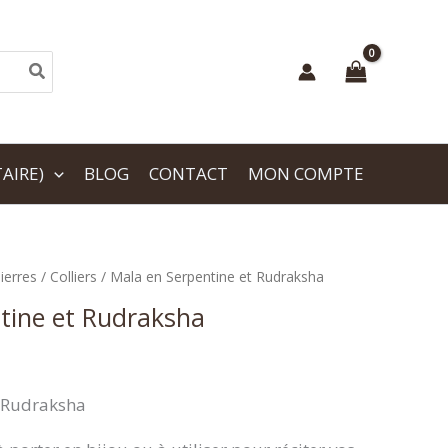
AIRE)
BLOG
CONTACT
MON COMPTE
ierres
/
Colliers
/ Mala en Serpentine et Rudraksha
tine et Rudraksha
t Rudraksha