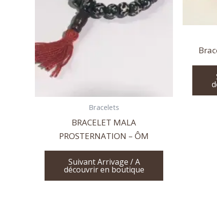
Brac
d
Bracelets
BRACELET MALA
PROSTERNATION – ÔM
Suivant Arrivage / A
découvrir en boutique