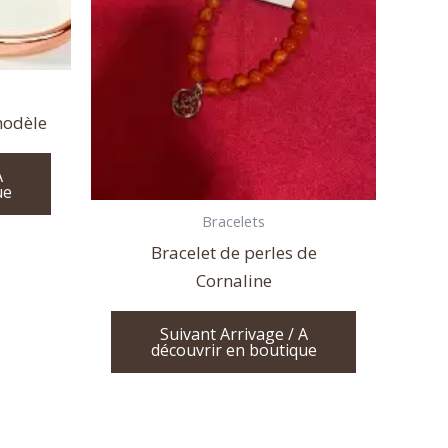
modèle
A
ue
Bracelets
Bracelet de perles de
Cornaline
Suivant Arrivage / A
découvrir en boutique