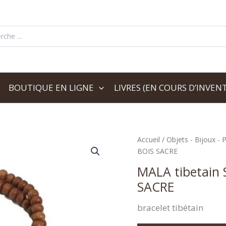
her:
BOUTIQUE EN LIGNE
LIVRES (EN COURS D’INVENT
Accueil
/
Objets - Bijoux - P
BOIS SACRE
MALA tibetain
SACRE
bracelet tibétain