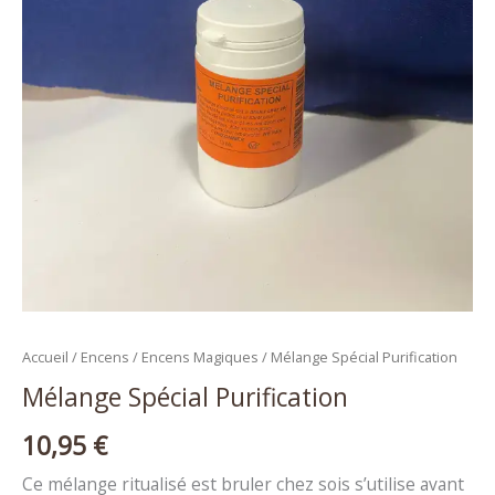
Accueil
/
Encens
/
Encens Magiques
/ Mélange Spécial Purification
Mélange Spécial Purification
10,95
€
Ce mélange ritualisé est bruler chez sois s’utilise avant