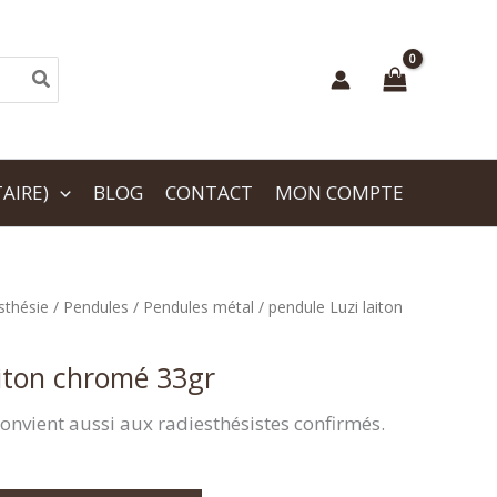
AIRE)
BLOG
CONTACT
MON COMPTE
sthésie
/
Pendules
/
Pendules métal
/ pendule Luzi laiton
aiton chromé 33gr
onvient aussi aux radiesthésistes confirmés.