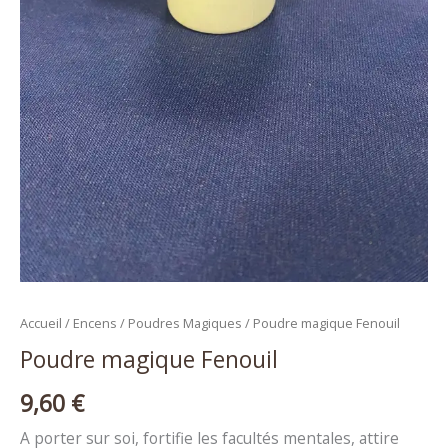
Accueil
/
Encens
/
Poudres Magiques
/ Poudre magique Fenouil
Poudre magique Fenouil
9,60
€
A porter sur soi, fortifie les facultés mentales, attire