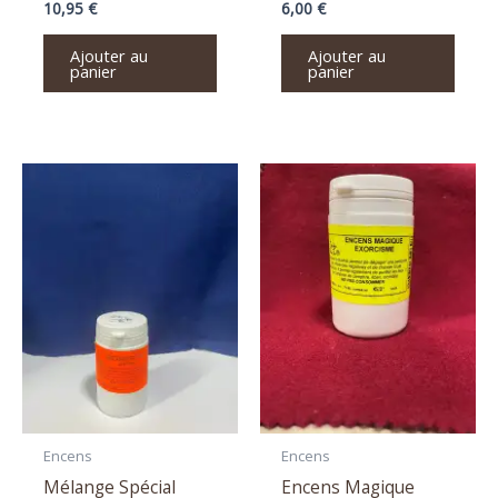
10,95
€
6,00
€
Ajouter au
Ajouter au
panier
panier
Encens
Encens
Mélange Spécial
Encens Magique