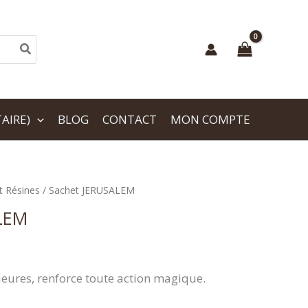
AIRE)
BLOG
CONTACT
MON COMPTE
t Résines
/ Sachet JERUSALEM
LEM
ieures, renforce toute action magique.