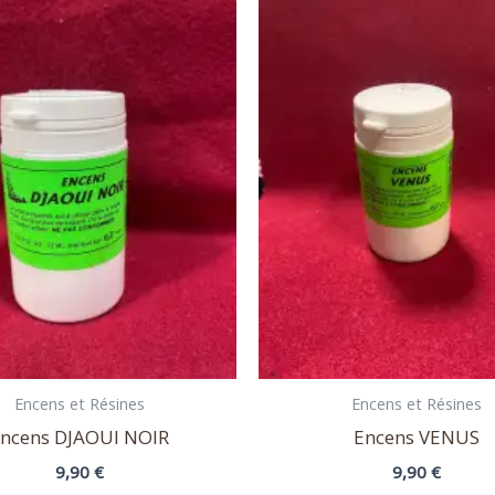
Encens et Résines
Encens et Résines
ncens DJAOUI NOIR
Encens VENUS
9,90
€
9,90
€