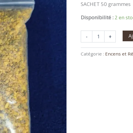
SACHET 50 grammes
Disponibilité :
2 en st
A
-
+
Catégorie :
Encens et R