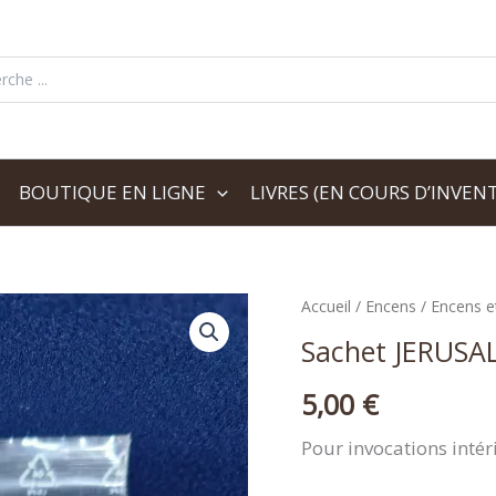
her:
BOUTIQUE EN LIGNE
LIVRES (EN COURS D’INVENT
quantité
Accueil
/
Encens
/
Encens e
de
Sachet JERUSA
Sachet
JERUSALEM
5,00
€
Pour invocations intér