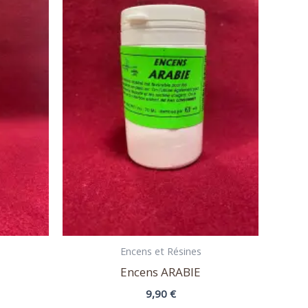
Encens et Résines
Encens ARABIE
9,90
€