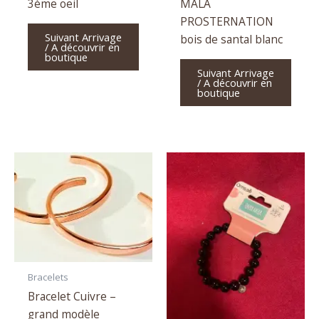
3ème oeil
MALA
PROSTERNATION
Suivant Arrivage
bois de santal blanc
/ A découvrir en
boutique
Suivant Arrivage
/ A découvrir en
boutique
Bracelets
Bracelet Cuivre –
grand modèle