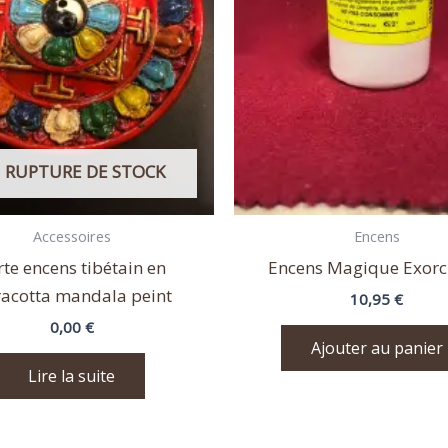
 RUPTURE DE STOCK
Accessoires
Encens
rte encens tibétain en
Encens Magique Exor
racotta mandala peint
10,95
€
0,00
€
Ajouter au panier
Lire la suite