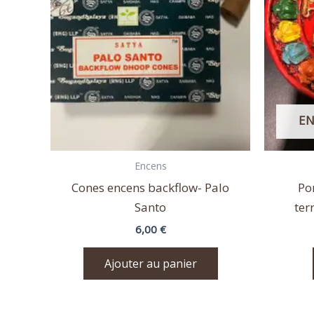
EN
Encens
Cones encens backflow- Palo
Po
Santo
ter
6,00
€
Ajouter au panier