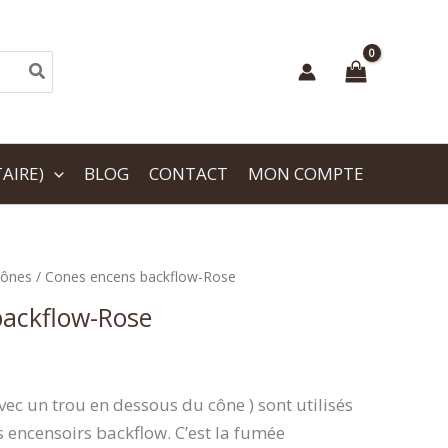
AIRE)
BLOG
CONTACT
MON COMPTE
Cônes
/ Cones encens backflow-Rose
backflow-Rose
vec un trou en dessous du cône ) sont utilisés
s encensoirs backflow. C’est la fumée