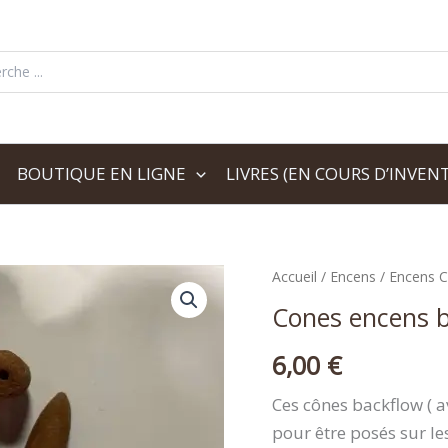
her:
BOUTIQUE EN LIGNE
LIVRES (EN COURS D’INVENT
quantité
Accueil
/
Encens
/
Encens 
de
Cones encens 
Cones
encens
backflow-
6,00
€
Rose
Ces cônes backflow ( a
pour être posés sur le