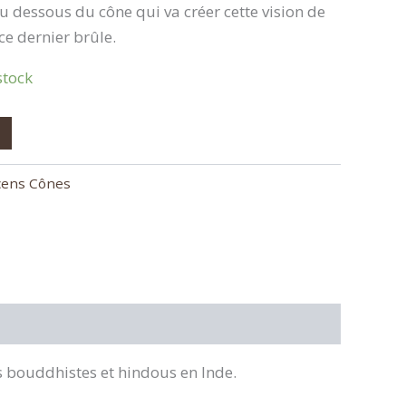
 dessous du cône qui va créer cette vision de
e dernier brûle.
stock
cens Cônes
s bouddhistes et hindous en Inde.