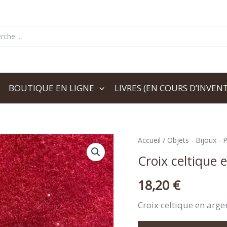
her:
BOUTIQUE EN LIGNE
LIVRES (EN COURS D’INVENT
Accueil
/
Objets - Bijoux - P
Croix celtique 
18,20
€
Croix celtique en arge