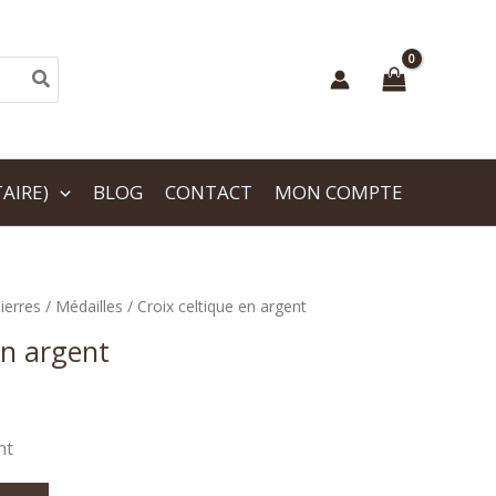
AIRE)
BLOG
CONTACT
MON COMPTE
ierres
/
Médailles
/ Croix celtique en argent
en argent
nt