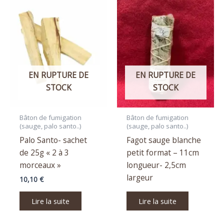
EN RUPTURE DE
EN RUPTURE DE
STOCK
STOCK
Bâton de fumigation
Bâton de fumigation
(sauge, palo santo..)
(sauge, palo santo..)
Palo Santo- sachet
Fagot sauge blanche
de 25g « 2 à 3
petit format – 11cm
morceaux »
longueur- 2,5cm
largeur
10,10
€
Lire la suite
Lire la suite