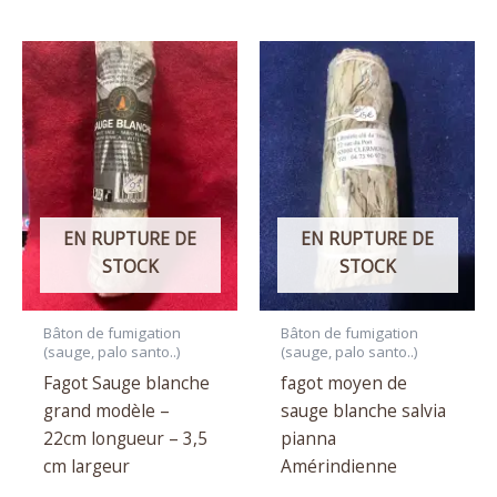
EN RUPTURE DE
EN RUPTURE DE
STOCK
STOCK
Bâton de fumigation
Bâton de fumigation
(sauge, palo santo..)
(sauge, palo santo..)
Fagot Sauge blanche
fagot moyen de
grand modèle –
sauge blanche salvia
22cm longueur – 3,5
pianna
cm largeur
Amérindienne