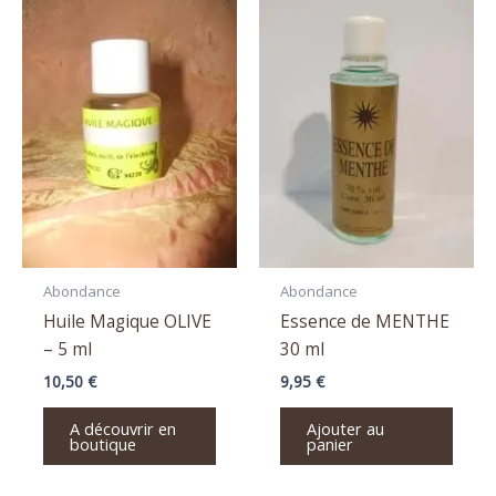
Abondance
Abondance
Huile Magique OLIVE
Essence de MENTHE
– 5 ml
30 ml
10,50
€
9,95
€
A découvrir en
Ajouter au
boutique
panier