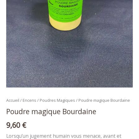
Accueil
/
Encens
/
Poudres Magiques
/ Poudre magique Bourdaine
Poudre magique Bourdaine
9,60
€
Lorsqu’un jugement humain vous menace, avant et