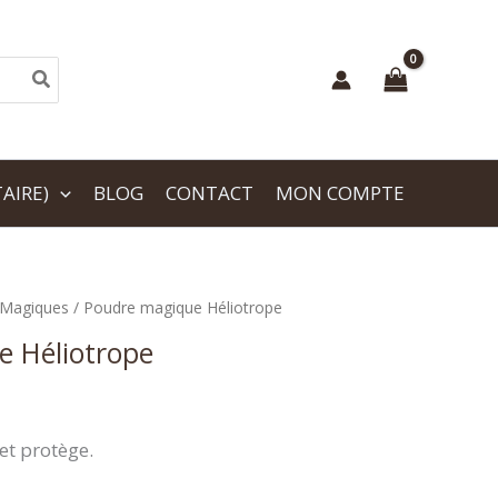
AIRE)
BLOG
CONTACT
MON COMPTE
 Magiques
/ Poudre magique Héliotrope
 Héliotrope
 et protège.