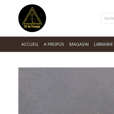
Aller
au
Recherc
contenu
ACCUEIL
A PROPOS
MAGASIN
LIBRAIRIE