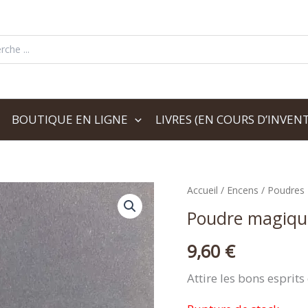
her:
BOUTIQUE EN LIGNE
LIVRES (EN COURS D’INVENT
Accueil
/
Encens
/
Poudres
Poudre magique
9,60
€
Attire les bons esprits