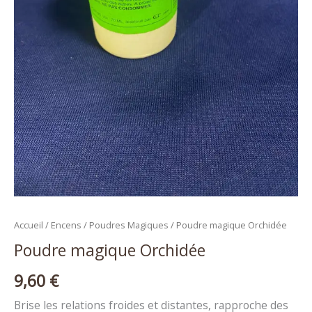
Accueil
/
Encens
/
Poudres Magiques
/ Poudre magique Orchidée
Poudre magique Orchidée
9,60
€
Brise les relations froides et distantes, rapproche des